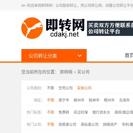
Hi~欢迎来到即转网！公司股权转让，壳公司转让网，闲置公司转让平台
首
公司转让分类
您当前所在的位置：
即转网
>
买公司
公司类别：
不限
空壳公司
实体公司
地区：
不限
南宁市
柳州市
桂林市
梧州市
北海市
热门标签：
不限
免费转
买过社保
银行流水大
政府/国企
热门公司：
不限
资质类公司
商标类公司
网络资产
专利/