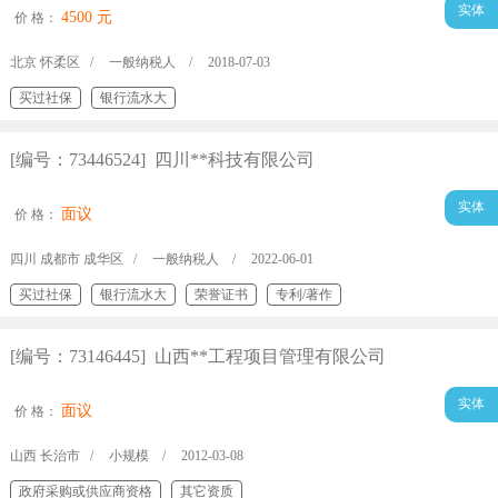
实体
4500 元
价 格：
北京 怀柔区 /
一般纳税人 /
2018-07-03
买过社保
银行流水大
[编号：73446524] 四川**科技有限公司
实体
面议
价 格：
四川 成都市 成华区 /
一般纳税人 /
2022-06-01
买过社保
银行流水大
荣誉证书
专利/著作
[编号：73146445] 山西**工程项目管理有限公司
实体
面议
价 格：
山西 长治市 /
小规模 /
2012-03-08
政府采购或供应商资格
其它资质