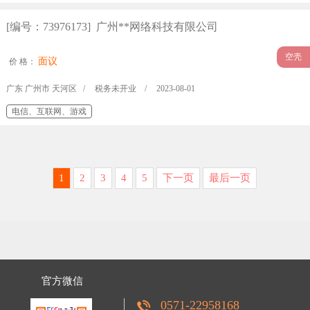
[编号：73976173] 广州**网络科技有限公司
空壳
面议
价 格：
广东 广州市 天河区 /
税务未开业 /
2023-08-01
电信、互联网、游戏
1
2
3
4
5
下一页
最后一页
官方微信
0571-22958168