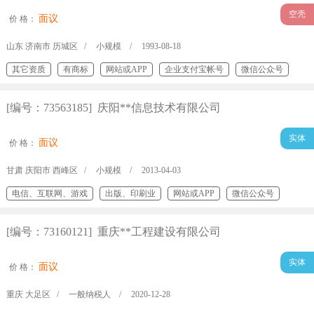
空壳
面议
价 格：
山东 济南市 历城区 /
小规模 /
1993-08-18
其它资质
有商标
网站或APP
企业支付宝帐号
微信公众号
专利/著作
[编号：73563185] 庆阳**信息技术有限公司
实体
面议
价 格：
甘肃 庆阳市 西峰区 /
小规模 /
2013-04-03
电信、互联网、游戏
出版、印刷业
网站或APP
微信公众号
百度/360/搜狗/神马/今日头条账号
专利/著作
[编号：73160121] 重庆**工程建设有限公司
实体
面议
价 格：
重庆 大足区 /
一般纳税人 /
2020-12-28