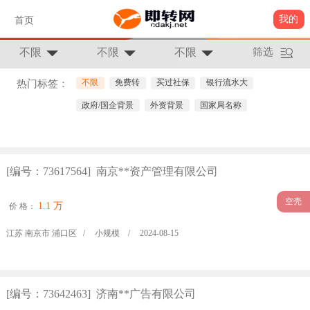
我的
首页
不限
不限
不限
筛选
不限
免费转
买过社保
银行流水大
热门标签：
政府/国企背景
外资背景
国家局名称
[编号：73617564] 南京**资产管理有限公司
空壳
1.1 万
价 格：
江苏 南京市 浦口区 /
小规模 /
2024-08-15
[编号：73642463] 济南**广告有限公司