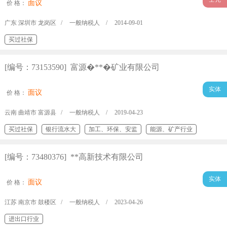
面议
价 格：
广东 深圳市 龙岗区 /
一般纳税人 /
2014-09-01
买过社保
[编号：73153590] 富源�**�矿业有限公司
实体
面议
价 格：
云南 曲靖市 富源县 /
一般纳税人 /
2019-04-23
买过社保
银行流水大
加工、环保、安监
能源、矿产行业
[编号：73480376] **高新技术有限公司
实体
面议
价 格：
江苏 南京市 鼓楼区 /
一般纳税人 /
2023-04-26
进出口行业