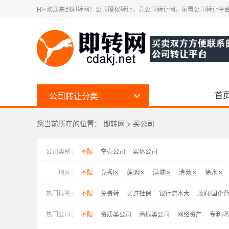
Hi~欢迎来到即转网！公司股权转让，壳公司转让网，闲置公司转让平台
首
公司转让分类
您当前所在的位置：
即转网
>
买公司
公司类别：
不限
空壳公司
实体公司
地区：
不限
竞秀区
莲池区
满城区
清苑区
徐水区
雄县
涿州市
安国市
高碑店市
定州市
热门标签：
不限
免费转
买过社保
银行流水大
政府/国企
热门公司：
不限
资质类公司
商标类公司
网络资产
专利/