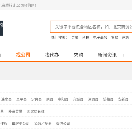
,资质转让,公司收购网！
热门搜索：
金融
科技
电子商务
贸易
建筑
页
找公司
找代办
求购
新闻资讯
涞水县
阜平县
定兴县
唐县
高阳县
容城县
涞源县
望都县
安新县
背景
外资背景
国家局名称
著作权
车牌类公司
金融／投资
香港公司