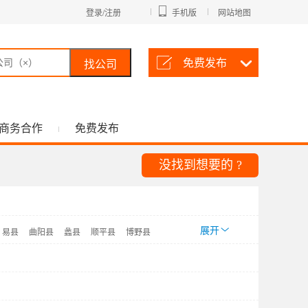
登录/注册
手机版
网站地图
免费发布
找公司
商务合作
免费发布
没找到想要的 ?
展开
易县
曲阳县
蠡县
顺平县
博野县