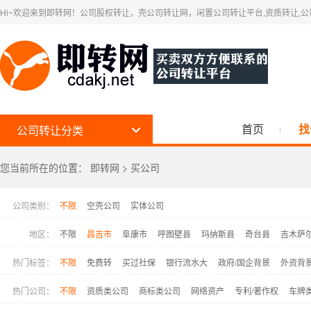
Hi~欢迎来到即转网！公司股权转让，壳公司转让网，闲置公司转让平台,资质转让,
首页
找
公司转让分类
您当前所在的位置：
即转网
>
买公司
公司类别：
不限
空壳公司
实体公司
地区：
不限
昌吉市
阜康市
呼图壁县
玛纳斯县
奇台县
吉木萨
热门标签：
不限
免费转
买过社保
银行流水大
政府/国企背景
外资背
热门公司：
不限
资质类公司
商标类公司
网络资产
专利/著作权
车牌