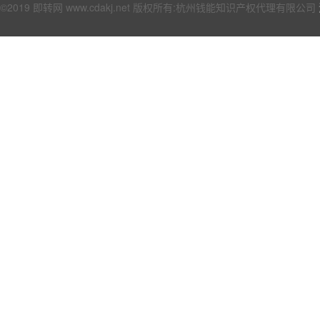
©2019 即转网 www.cdakj.net 版权所有:杭州钱能知识产权代理有限公司