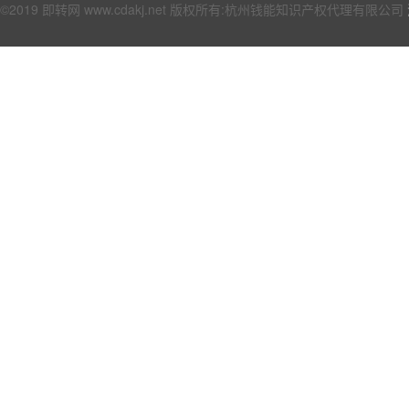
©2019 即转网 www.cdakj.net 版权所有:杭州钱能知识产权代理有限公司