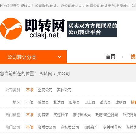
Hi~欢迎来到即转网！公司股权转让，壳公司转让网，闲置公司转让平台,资质转让,
首页
找
公司转让分类
您当前所在的位置：
即转网
>
买公司
公司类别：
不限
空壳公司
实体公司
地区：
不限
普兰县
札达县
噶尔县
日土县
革吉县
改则县
措
热门标签：
不限
免费转
买过社保
银行流水大
政府/国企背景
外资背
热门公司：
不限
资质类公司
商标类公司
网络资产
专利/著作权
车牌