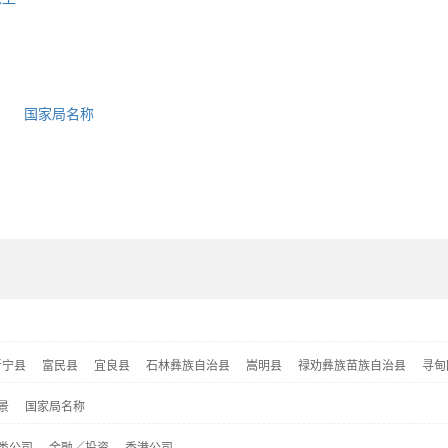
国家局名称
晋宁县
富民县
宜良县
石林彝族自治县
嵩明县
禄劝彝族苗族自治县
寻甸
景
国家局名称
类公司
金融／投资
香港公司