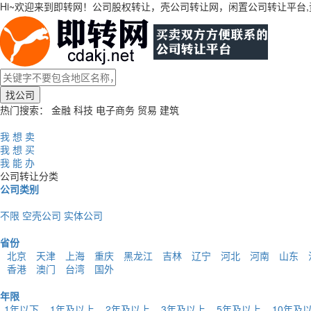
Hi~欢迎来到即转网！公司股权转让，壳公司转让网，闲置公司转让平台
找公司
热门搜索：
金融
科技
电子商务
贸易
建筑
免费发布
我 想 卖
我 想 买
我 能 办
公司转让分类
公司类别
不限
空壳公司
实体公司
省份
北京
天津
上海
重庆
黑龙江
吉林
辽宁
河北
河南
山东
香港
澳门
台湾
国外
年限
1年以下
1年及以上
2年及以上
3年及以上
5年及以上
10年及