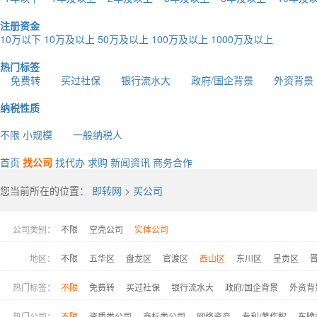
注册资金
10万以下
10万及以上
50万及以上
100万及以上
1000万及以上
热门标签
免费转
买过社保
银行流水大
政府/国企背景
外资背景
纳税性质
不限
小规模
一般纳税人
首页
找公司
找代办
求购
新闻资讯
商务合作
您当前所在的位置：
即转网
>
买公司
公司类别：
不限
空壳公司
实体公司
地区：
不限
五华区
盘龙区
官渡区
西山区
东川区
呈贡区
热门标签：
不限
免费转
买过社保
银行流水大
政府/国企背景
外资背
热门公司：
不限
资质类公司
商标类公司
网络资产
专利/著作权
车牌