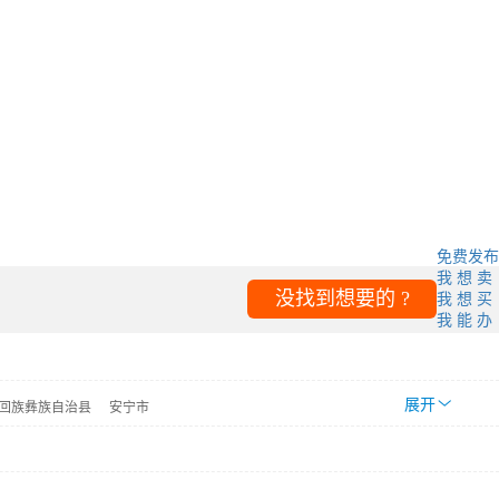
免费发布
我 想 卖
我 想 买
没找到想要的 ?
我 能 办
展开
回族彝族自治县
安宁市